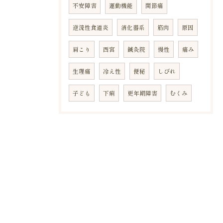
不安障害
運動機能
関節痛
逆流性食道炎
消化器系
筋肉
原因
肩こり
西宮
鍼灸院
慢性
痛み
生理痛
冷え性
便秘
しびれ
子ども
下痢
更年期障害
むくみ