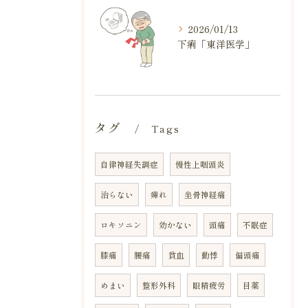
2026/01/13
下痢「東洋医学」
タグ
Tags
自律神経失調症
慢性上咽頭炎
治らない
痺れ
坐骨神経痛
ロキソニン
効かない
頭痛
不眠症
膝痛
腰痛
貧血
動悸
偏頭痛
めまい
整形外科
眼精疲労
目薬