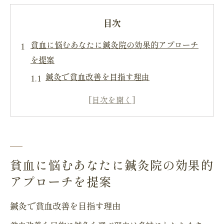
目次
貧血に悩むあなたに鍼灸院の効果的アプローチ
を提案
鍼灸で貧血改善を目指す理由
鍼灸院での初回カウンセリングの重要性
東洋医学が貧血に効果的な理由
鍼灸施術がもたらす体内エネルギーバラン
スの改善
貧血に対する鍼灸の具体的な施術内容
貧血に悩むあなたに鍼灸院の効果的
鍼灸による貧血改善の実際の体験談
アプローチを提案
東洋えき鍼灸院で貧血改善の新しい道を探る
鍼灸で貧血改善を目指す理由
鍼灸院での施術が貧血に与える影響