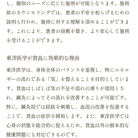
し、個別のニーズに応じた施術が可能となります。施術
鍼灸院を選ぶ際のポイント
前のカウンセリングでは、患者の不安を和らげるための
施術前後で心がけたい生活習慣
説明も行われ、施術に対する理解を深めることができま
貧血改善に役立つセルフケア方法
す。これにより、患者の信頼を築き、より安心して施術
を受けることができます。
鍼灸と併用できる他の健康法
鍼灸による定期的な健康チェックの重要性
東洋医学が貧血に効果的な理由
長期的に見た鍼灸による貧血改善のメリッ
東洋医学は、身体全体のバランスを重視し、特にエネル
ト
ギーの流れである「気」を整えることを目的としていま
鍼灸院での東洋医学を活用した貧血対策の効果
す。貧血はしばしば気の不足や流れの滞りが原因とさ
を実感
れ、鍼灸によってその流れを改善することが可能です。
鍼灸施術後の身体の変化を観察する
特に、鍼灸院では経絡を刺激し、血流の改善を促進する
鍼灸によるストレス緩和と貧血改善
ことで、貧血の症状を緩和します。また、東洋医学では
東洋医学から見る貧血の捉え方
心身の状態を総合的に捉えるため、貧血以外の根本的な
鍼灸院での施術が持続する理由
健康問題にも対応できるのです。