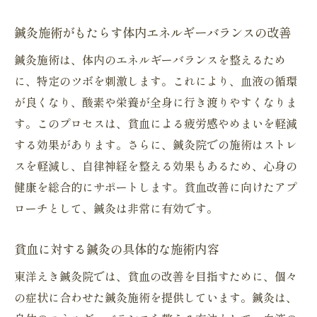
鍼灸による心身のリフレッシュ
鍼灸施術がもたらす体内エネルギーバランスの改善
貧血改善に成功した実例紹介
鍼灸施術は、体内のエネルギーバランスを整えるため
鍼灸で貧血を改善するための実践的ガイド
に、特定のツボを刺激します。これにより、血液の循環
初めての鍼灸施術への準備と心得
が良くなり、酸素や栄養が全身に行き渡りやすくなりま
施術後のフォローアップの重要性
す。このプロセスは、貧血による疲労感やめまいを軽減
貧血改善をサポートする食事と栄養
する効果があります。さらに、鍼灸院での施術はストレ
鍼灸による疲労回復とスタミナ向上
スを軽減し、自律神経を整える効果もあるため、心身の
実践的な鍼灸施術の活用法
健康を総合的にサポートします。貧血改善に向けたアプ
継続的な鍼灸による体質改善
ローチとして、鍼灸は非常に有効です。
鍼灸院で貧血の根本原因にアプローチする方法
貧血に対する鍼灸の具体的な施術内容
貧血の原因を見極めるための診断
東洋えき鍼灸院では、貧血の改善を目指すために、個々
鍼灸による血液生成の促進
の症状に合わせた鍼灸施術を提供しています。鍼灸は、
鍼灸がもたらすホルモンバランスの改善