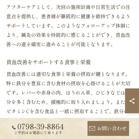
アフターケアとして、次回の施術計画や日常生活での注
意点を提供し、患者様が継続的に健康を維持できるよう
サポートしています。このようなフォローアップ体制に
より、鍼灸の効果を持続的に感じることができ、貧血改
善への道を確実に進めることが可能となります。
貧血改善をサポートする食事と栄養
貧血改善には適切な食事と栄養の摂取が鍵となります。
特に鉄分を豊富に含む食材の摂取を心掛けることが大切
です。レバーや赤身の肉、ほうれん草、ひじきなどは鉄
分を多く含むため、積極的に取り入れましょう。また、
ビタミンCを含む食品と一緒に摂取することで、鉄分の
吸収を促進する効果が期待できます。例えば、ほうれん
0798-39-8864
お問い合わせ
草とトマトを使ったサラダや、レバーとオレンジを組み
ご予約はお電話にて承ります