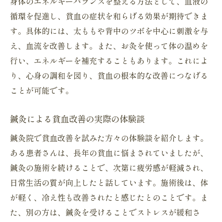
身体のエネルギーバランスを整える方法として、血液の
体質に応じた施術による根本的改善
循環を促進し、貧血の症状を和らげる効果が期待できま
貧血改善に向けた総合的な健康アプローチ
す。具体的には、太ももや背中のツボを中心に刺激を与
鍼灸と他の医療方法の併用効果
え、血流を改善します。また、お灸を使って体の温めを
東洋えき鍼灸院で心身ともに健康を取り戻すス
行い、エネルギーを補充することもあります。これによ
テップ
り、心身の調和を図り、貧血の根本的な改善につなげる
鍼灸院での施術を最大限に活かす方法
ことが可能です。
心身の健康を維持するための生活指導
鍼灸による貧血改善の実際の体験談
鍼灸による自然治癒力の向上
鍼灸院で貧血改善を試みた方々の体験談を紹介します。
施術前後のライフスタイルの見直し
ある患者さんは、長年の貧血に悩まされていましたが、
鍼灸による健康管理と病気予防
鍼灸の施術を続けることで、次第に疲労感が軽減され、
東洋医学を取り入れた総合的な健康維持
日常生活の質が向上したと話しています。施術後は、体
が軽く、冷え性も改善されたと感じたとのことです。ま
た、別の方は、鍼灸を受けることでストレスが緩和さ