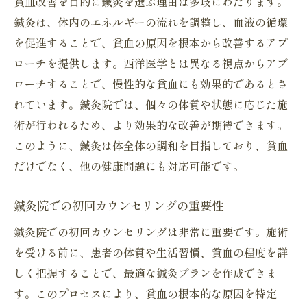
貧血改善を目的に鍼灸を選ぶ理由は多岐にわたります。
東洋えき鍼灸院の特徴と強み
鍼灸は、体内のエネルギーの流れを調整し、血液の循環
患者に合わせたオーダーメイド鍼灸施術
を促進することで、貧血の原因を根本から改善するアプ
鍼灸がもたらす心身への効果
ローチを提供します。西洋医学とは異なる視点からアプ
貧血改善を目指した施術後の変化
ローチすることで、慢性的な貧血にも効果的であるとさ
鍼灸院での継続的な貧血ケア
れています。鍼灸院では、個々の体質や状態に応じた施
鍼灸院で貧血を改善するための具体的施術内容
術が行われるため、より効果的な改善が期待できます。
とは
このように、鍼灸は体全体の調和を目指しており、貧血
貧血に対する一般的な鍼灸施術の流れ
だけでなく、他の健康問題にも対応可能です。
鍼灸の安全性とそのメリット
鍼灸院での初回カウンセリングの重要性
鍼灸施術がもたらす血液循環の改善
鍼灸院での初回カウンセリングは非常に重要です。施術
鍼灸による自律神経へのアプローチ
を受ける前に、患者の体質や生活習慣、貧血の程度を詳
各個人に合った施術プランの提案
しく把握することで、最適な鍼灸プランを作成できま
貧血改善のためのおすすめのツボ
す。このプロセスにより、貧血の根本的な原因を特定
貧血改善のための鍼灸院活用法を徹底解説