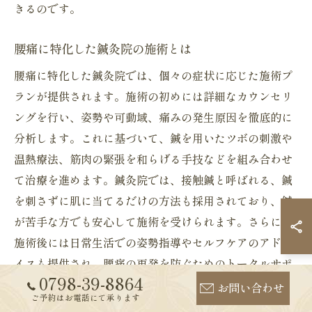
きるのです。
腰痛に特化した鍼灸院の施術とは
腰痛に特化した鍼灸院では、個々の症状に応じた施術プ
ランが提供されます。施術の初めには詳細なカウンセリ
ングを行い、姿勢や可動域、痛みの発生原因を徹底的に
分析します。これに基づいて、鍼を用いたツボの刺激や
温熱療法、筋肉の緊張を和らげる手技などを組み合わせ
て治療を進めます。鍼灸院では、接触鍼と呼ばれる、鍼
を刺さずに肌に当てるだけの方法も採用されており、鍼
が苦手な方でも安心して施術を受けられます。さらに、
施術後には日常生活での姿勢指導やセルフケアのアドバ
イスも提供され、腰痛の再発を防ぐためのトータルサポ
0798-39-8864
ートが受けられるのです。
お問い合わせ
ご予約はお電話にて承ります