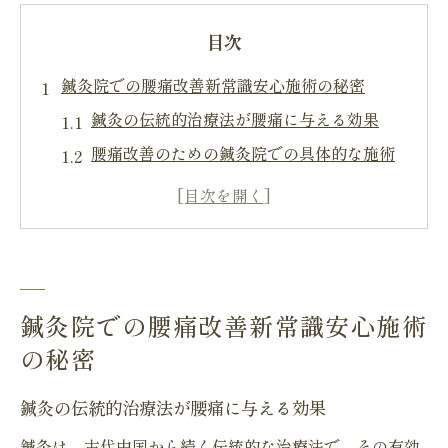
目次
鍼灸院での腰痛改善新常識安心施術の秘密
鍼灸の伝統的治療法が腰痛に与える効果
腰痛改善のための鍼灸院での具体的な施術
プロセス
安心して受けられる鍼灸院の施術とは
腰痛の原因にアプローチする鍼灸のメカニ
ズム
痛み緩和だけでなく健康維持にも役立つ鍼
鍼灸院での腰痛改善新常識安心施術
灸
の秘密
鍼灸院での腰痛改善のためのアフターケア
鍼灸の伝統的治療法が腰痛に与える効果
鍼灸院で腰痛を改善する施術の効果に迫る
鍼灸は、古代中国から続く伝統的な治療法で、その有効
信頼できる鍼灸院の施術者の選び方