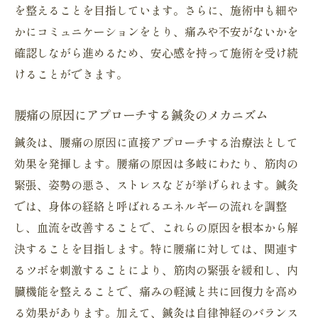
鍼灸院での施術が日常生活に与える影響
を整えることを目指しています。さらに、施術中も細や
腰痛持ちにオススメの鍼灸院の選び方
かにコミュニケーションをとり、痛みや不安がないかを
確認しながら進めるため、安心感を持って施術を受け続
鍼灸による腰痛改善の成功事例紹介
けることができます。
腰痛改善を目指す鍼灸院の施術の新常識
鍼灸の新しいアプローチと腰痛改善の効果
腰痛の原因にアプローチする鍼灸のメカニズム
腰痛に特化した鍼灸院の施術とは
鍼灸は、腰痛の原因に直接アプローチする治療法として
鍼灸院での施術がもたらす新たな発見
効果を発揮します。腰痛の原因は多岐にわたり、筋肉の
腰痛改善のための最適な施術スケジュール
緊張、姿勢の悪さ、ストレスなどが挙げられます。鍼灸
鍼灸院を訪れる際のポイントと注意点
では、身体の経絡と呼ばれるエネルギーの流れを調整
腰痛と向き合うための鍼灸の役割
し、血流を改善することで、これらの原因を根本から解
鍼灸院で腰痛改善安心施術の効果を解説
決することを目指します。特に腰痛に対しては、関連す
るツボを刺激することにより、筋肉の緊張を緩和し、内
施術の流れと腰痛改善の実際の効果
臓機能を整えることで、痛みの軽減と共に回復力を高め
施術後の変化を最大限に活かす方法
る効果があります。加えて、鍼灸は自律神経のバランス