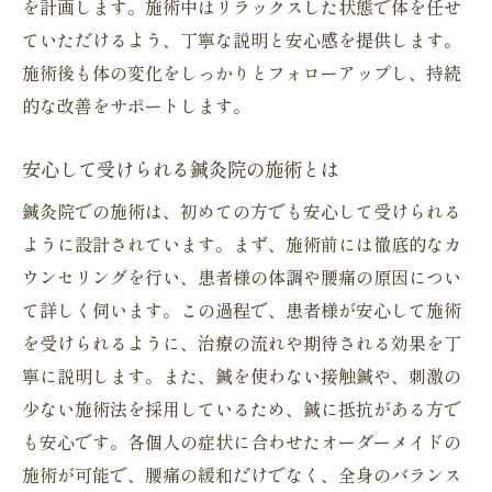
を計画します。施術中はリラックスした状態で体を任せ
鍼灸での腰痛治療を選んだ理由
ていただけるよう、丁寧な説明と安心感を提供します。
腰痛に悩む方必見鍼灸院の施術で健康維持
施術後も体の変化をしっかりとフォローアップし、持続
定期的な鍼灸施術がもたらす健康効果
的な改善をサポートします。
腰痛以外の症状にも対応する鍼灸の可能性
安心して受けられる鍼灸院の施術とは
健康維持のための鍼灸院選びのポイント
自宅でできる簡単な腰痛予防エクササイズ
鍼灸院での施術は、初めての方でも安心して受けられる
ように設計されています。まず、施術前には徹底的なカ
腰痛再発を防ぐための生活習慣の見直し
ウンセリングを行い、患者様の体調や腰痛の原因につい
鍼灸院での施術後に期待できる健康改善
て詳しく伺います。この過程で、患者様が安心して施術
鍼灸院での腰痛改善その効果と安心の理由
を受けられるように、治療の流れや期待される効果を丁
鍼灸が腰痛に与える具体的な効果とは
寧に説明します。また、鍼を使わない接触鍼や、刺激の
安心して通える鍼灸院の特徴とは
少ない施術法を採用しているため、鍼に抵抗がある方で
施術後のアフターケアでさらなる効果を実
も安心です。各個人の症状に合わせたオーダーメイドの
感
施術が可能で、腰痛の緩和だけでなく、全身のバランス