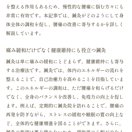
腰痛改善に向けた鍼灸施術の多様性
を整える作用もあるため、慢性的な腰痛に悩む方々にも
過去の症例から見る鍼灸の効果的利用法
非常に有効です。本記事では、鍼灸がどのようにして身
安心して通える鍼灸院の施術品質
体全体の調和を促し、腰痛の改善に寄与するかを詳しく
腰痛改善に成功した患者の声
解説しています。
鍼灸院で安心して腰痛を改善する方法とは
痛み緩和だけでなく健康維持にも役立つ鍼灸
初めての鍼灸体験での不安を和らげる方法
腰痛解消のための鍼灸施術の選び方
鍼灸は単に痛みの緩和にとどまらず、健康維持にも寄与
する治療法です。鍼灸では、体内のエネルギーの流れを
鍼灸院での施術が持つ安心感の理由
整えることで、自己治癒力を高めることを目指していま
腰痛改善を促進する日常生活の工夫
す。このエネルギーの調和は、ただ腰痛を和らげるだけ
効果的な鍼灸施術のための事前準備
でなく、全身のバランスを改善し、免疫力の向上を促し
鍼灸院での施術で得られる長期的な安心感
ます。例えば、定期的に鍼灸院を訪れることで、腰痛の
再発を防ぎながら、ストレスの緩和や睡眠の質の向上な
ど、全体的な健康増進を図ることができます。さらに、