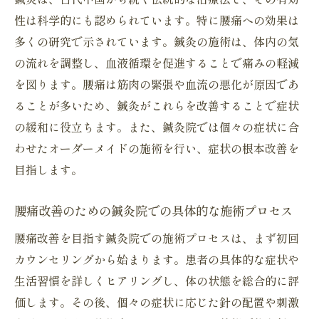
性は科学的にも認められています。特に腰痛への効果は
施術前のカウンセリングが重要な理由
多くの研究で示されています。鍼灸の施術は、体内の気
鍼灸が持つ腰痛改善の科学的基盤
の流れを調整し、血液循環を促進することで痛みの軽減
腰痛改善のために鍼灸を受ける頻度とは
を図ります。腰痛は筋肉の緊張や血流の悪化が原因であ
顧客満足度の高い鍼灸院の施術方法
ることが多いため、鍼灸がこれらを改善することで症状
鍼灸で腰痛と向き合った実際の体験談
の緩和に役立ちます。また、鍼灸院では個々の症状に合
鍼灸院の施術で腰痛とサヨナラ安心感の理由
わせたオーダーメイドの施術を行い、症状の根本改善を
鍼灸院での施術がもたらす心身のリラクゼ
目指します。
ーション
腰痛改善のための鍼灸院での具体的な施術プロセス
安心感を育む鍼灸院の環境と雰囲気
腰痛改善を目指す鍼灸院での施術プロセスは、まず初回
初めてでも安心、鍼を使わない施術法の紹
カウンセリングから始まります。患者の具体的な症状や
介
生活習慣を詳しくヒアリングし、体の状態を総合的に評
腰痛改善における鍼灸の持続的効果
価します。その後、個々の症状に応じた針の配置や刺激
施術後のフォローアップとセルフケア提案