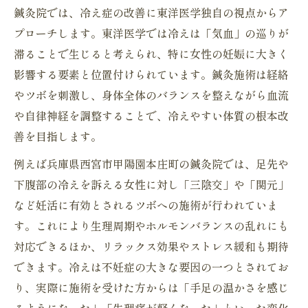
鍼灸院では、冷え症の改善に東洋医学独自の視点からア
プローチします。東洋医学では冷えは「気血」の巡りが
滞ることで生じると考えられ、特に女性の妊娠に大きく
影響する要素と位置付けられています。鍼灸施術は経絡
やツボを刺激し、身体全体のバランスを整えながら血流
や自律神経を調整することで、冷えやすい体質の根本改
善を目指します。
例えば兵庫県西宮市甲陽園本庄町の鍼灸院では、足先や
下腹部の冷えを訴える女性に対し「三陰交」や「関元」
など妊活に有効とされるツボへの施術が行われていま
す。これにより生理周期やホルモンバランスの乱れにも
対応できるほか、リラックス効果やストレス緩和も期待
できます。冷えは不妊症の大きな要因の一つとされてお
り、実際に施術を受けた方からは「手足の温かさを感じ