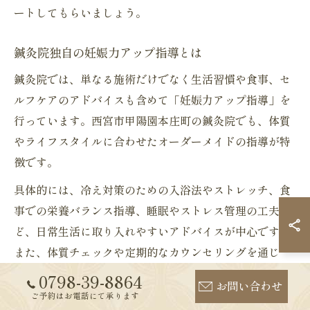
ートしてもらいましょう。
鍼灸院独自の妊娠力アップ指導とは
鍼灸院では、単なる施術だけでなく生活習慣や食事、セ
ルフケアのアドバイスも含めて「妊娠力アップ指導」を
行っています。西宮市甲陽園本庄町の鍼灸院でも、体質
やライフスタイルに合わせたオーダーメイドの指導が特
徴です。
具体的には、冷え対策のための入浴法やストレッチ、食
事での栄養バランス指導、睡眠やストレス管理の工夫な
ど、日常生活に取り入れやすいアドバイスが中心です。
また、体質チェックや定期的なカウンセリングを通じ
て、妊活の進捗や不安の解消にも努めています。
0798-39-8864
お問い合わせ
ご予約はお電話にて承ります
妊活は一人で悩みがちですが、鍼灸院の専門家によるサ