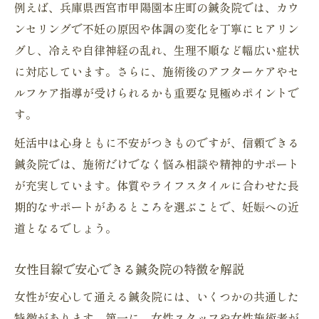
例えば、兵庫県西宮市甲陽園本庄町の鍼灸院では、カウ
体質改善を促す鍼灸院のケアと生活指導
ンセリングで不妊の原因や体調の変化を丁寧にヒアリン
妊活に役立つ鍼灸院の冷え対策実例紹介
グし、冷えや自律神経の乱れ、生理不順など幅広い症状
鍼灸院が提案する自宅ケア併用の効果
に対応しています。さらに、施術後のアフターケアやセ
ルフケア指導が受けられるかも重要な見極めポイントで
着床率アップへ導く不妊鍼灸の実践ポイント
す。
鍼灸院が提案する着床率向上の施術内容
周期に合わせた鍼灸院での妊活サポート
妊活中は心身ともに不安がつきものですが、信頼できる
鍼灸院では、施術だけでなく悩み相談や精神的サポート
不妊治療に役立つ鍼灸院の自律神経調整法
が充実しています。体質やライフスタイルに合わせた長
体外受精と併用できる鍼灸院の活用術
期的なサポートがあるところを選ぶことで、妊娠への近
鍼灸院独自の妊娠力アップ指導とは
道となるでしょう。
鍼灸院通院で妊娠までにかかる期間とは
鍼灸院で妊娠するまでの目安期間を解説
女性目線で安心できる鍼灸院の特徴を解説
妊活鍼灸の効果が現れる通院サイクル
女性が安心して通える鍼灸院には、いくつかの共通した
実体験から見える鍼灸院通院と妊娠までの
特徴があります。第一に、女性スタッフや女性施術者が