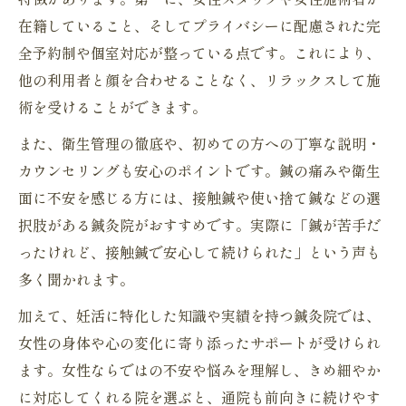
流れ
在籍していること、そしてプライバシーに配慮された完
短期間で効果を実感できる鍼灸院の特徴
全予約制や個室対応が整っている点です。これにより、
妊娠までの期間を縮める鍼灸院の継続ポイ
他の利用者と顔を合わせることなく、リラックスして施
ント
術を受けることができます。
不妊治療で悩む女性の東洋医学的サポート術
また、衛生管理の徹底や、初めての方への丁寧な説明・
鍼灸院で受けられる東洋医学的な妊活支援
カウンセリングも安心のポイントです。鍼の痛みや衛生
面に不安を感じる方には、接触鍼や使い捨て鍼などの選
不妊治療中のストレス緩和に鍼灸院が有効
択肢がある鍼灸院がおすすめです。実際に「鍼が苦手だ
な理由
ったけれど、接触鍼で安心して続けられた」という声も
体質別に提案される鍼灸院の施術メニュー
多く聞かれます。
自律神経の乱れを整える鍼灸院の実践方法
加えて、妊活に特化した知識や実績を持つ鍼灸院では、
妊活を支える鍼灸院のカウンセリング活用
女性の身体や心の変化に寄り添ったサポートが受けられ
術
ます。女性ならではの不安や悩みを理解し、きめ細やか
に対応してくれる院を選ぶと、通院も前向きに続けやす