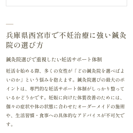
妊活成功率を高める鍼灸院の選択基準
西宮市で信頼される鍼灸院の探し方と注意
点
妊活サポートを鍼灸院で受ける効果と特徴
兵庫県西宮市で不妊治療に強い鍼灸
院の選び方
鍼灸院での妊活サポートが選ばれる理由
東洋医学的視点から見る鍼灸院の効果
鍼灸院選びで重視したい妊活サポート体制
自律神経を整える鍼灸院の妊活施術とは
妊活を始める際、多くの女性が「どの鍼灸院を選べばよ
冷え性改善に特化した鍼灸院のサポート内
いのか」という悩みを抱えます。鍼灸院選びの最大のポ
容
イントは、専門的な妊活サポート体制がしっかり整って
妊娠力アップを目指す鍼灸院の具体的特徴
いるかどうかです。妊娠に向けた体質改善のためには、
冷えや生理不順に鍼灸院がもたらす体質改善法
個々の症状や体の状態に合わせたオーダーメイドの施術
鍼灸院による冷え改善の東洋医学的アプロ
や、生活習慣・食事への具体的なアドバイスが不可欠で
ーチ
す。
生理不順で悩む女性に鍼灸院ができること