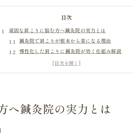
目次
頑固な肩こりに悩む方へ鍼灸院の実力とは
鍼灸院で肩こりが根本から楽になる理由
慢性化した肩こりに鍼灸院が効く仕組み解説
鍼灸院による肩こり専門アプローチの特長
肩こり改善に役立つ鍼灸院の選び方ガイド
鍼灸院と他の施術院の違いはどこにある？
鍼灸院で体感できる肩こり根本改善の理由
鍼灸院が肩こりの深い筋肉へ働く理由とは
方へ鍼灸院の実力とは
肩こりを根本から変える鍼灸院の施術内容
鍼灸院で肩こり改善効果を実感できる流れ
由