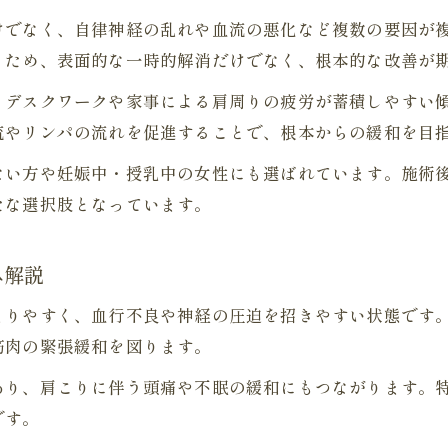
体質別に合う鍼灸院の肩こり解消法を紹介
けでなく、自律神経の乱れや血流の悪化など複数の要因が
鍼灸院の根本治療が持続的な肩こり対策に
うため、表面的な一時的解消だけでなく、根本的な改善が
肩こりが治らない時こそ鍼灸院が有効なワケ
、デスクワークや家事による肩周りの疲労が蓄積しやすい
鍼灸院はなぜ慢性的な肩こりに効果的か徹底解説
流やリンパの流れを促進することで、根本からの緩和を目
肩こりが治らない時に鍼灸院が選ばれる理由
ない方や妊娠中・授乳中の女性にも選ばれています。施術
鍼灸院で改善しづらい肩こりに期待できる効果
たな選択肢となっています。
一般的な対処法と鍼灸院の肩こり施術の差異
鍼灸院だからこそできる肩こり根本対策とは
み解説
肩こり改善には鍼灸院の東洋医学的アプローチ
まりやすく、血行不良や神経の圧迫を招きやすい状態です
鍼灸院が行う東洋医学的肩こり改善法の特徴
筋肉の緊張緩和を図ります。
東洋医学から見る鍼灸院の肩こり施術の強み
あり、肩こりに伴う頭痛や不眠の緩和にもつながります。
鍼灸院のツボ刺激で肩こりを和らげる理由
です。
東洋医学を生かす鍼灸院の体質別ケア方法