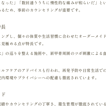
くなった」「数回通ううちに慢性的な痛みが和らいだ」と
鍼灸院で実感できる肩こり改善の新発見
あるため、事前のカウンセリングが重要です。
鍼灸院利用で分かる肩こり改善の新しい視点
鍼灸院で発見した肩こり改善の意外なポイント
特長
肩こりに対する鍼灸院の新しいアプローチ提案
鍼灸院で気付く肩こり改善と生活習慣の関係
リングし、個々の体質や生活習慣に合わせたオーダーメイ
に見極める点が特長です。
肩こりの根本要因を鍼灸院視点で見直す方法
鍼灸院の施術で得られる肩こり改善の体感談
水」の巡りを整える施術や、肩甲骨周囲のツボ刺激による
肩こりと自律神経バランス調整の秘訣を解明
鍼灸院の肩こり施術が自律神経に与える影響
セルフケアのアドバイスも行われ、再発予防や日常生活で
肩こり改善と自律神経調整を鍼灸院で体感
院内環境やプライバシーへの配慮も徹底されています。
鍼灸院で分かる肩こりとストレスの深い関係
イド
自律神経を整える鍼灸院の肩こり対策とは
鍼灸院での肩こり改善に役立つリラックス術
実績やカウンセリングの丁寧さ、衛生管理が徹底されてい