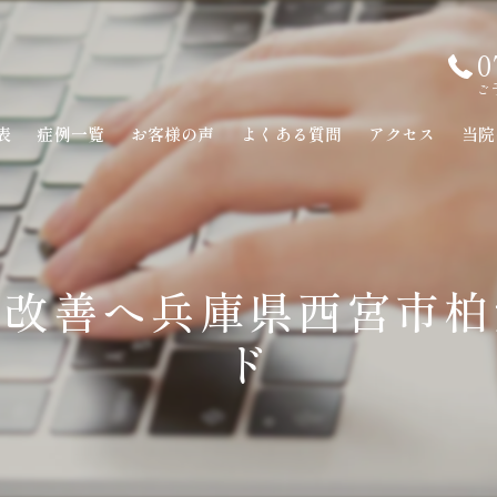
0
ご
表
症例一覧
お客様の声
よくある質問
アクセス
当院
本改善へ兵庫県西宮市柏
ド