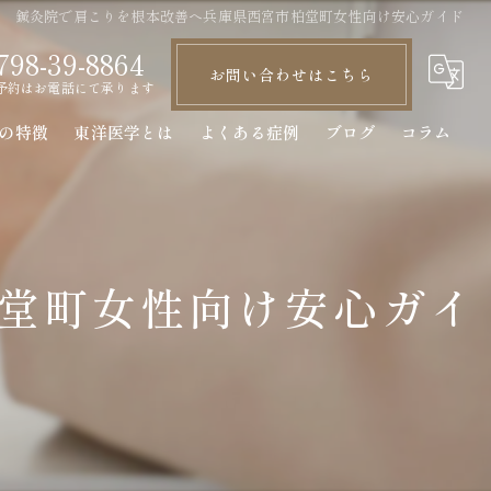
鍼灸院で肩こりを根本改善へ兵庫県西宮市柏堂町女性向け安心ガイド
798-39-8864
お問い合わせはこちら
予約はお電話にて承ります
の特徴
東洋医学とは
よくある症例
ブログ
コラム
腰痛
肩こり
堂町女性向け安心ガイ
自律神経
膝
頭痛